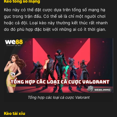
Kèo tổng số mạng
Kèo này có thể đặt cược dựa trên tổng số mạng hạ
gục trong trận đấu. Có thể sẽ là chỉ một người chơi
hoặc cả đội. Loại kèo này thường kết thúc rất nhanh
do đó phù hợp đặc biệt với những ai có ít thời gian.
Tổng hợp các loại cá cược Valorant
Kèo tài xỉu