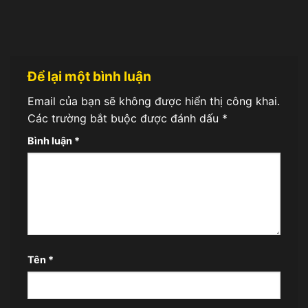
Để lại một bình luận
Email của bạn sẽ không được hiển thị công khai.
Các trường bắt buộc được đánh dấu
*
Bình luận
*
Tên
*