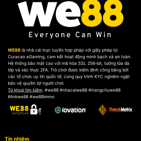
WE88
là nhà cái trực tuyến hợp pháp với giấy phép từ
Curacao eGaming, cam kết hoạt động minh bạch và an toàn.
Hệ thống bảo mật cao với mã hóa SSL 256‑bit, tường lửa đa
lớp và xác thực 2FA. Trò chơi được kiểm định công bằng bởi
các tổ chức uy tín quốc tế, cùng quy trình KYC nghiêm ngặt
bảo vệ quyền lợi người chơi.
Từ khoá tìm kiếm
: #we88 #nhacaiwe88 #trangchuwe88
#linkwe88 #we88immo
Tín nhiệm