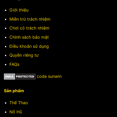
Giới thiệu
Miễn trừ trách nhiệm
Chơi có trách nhiệm
Chính sách bảo mật
Điều khoản sử dụng
Quyền riêng tư
FAQs
code sunwin
Sản phẩm
Thể Thao
Nổ Hũ