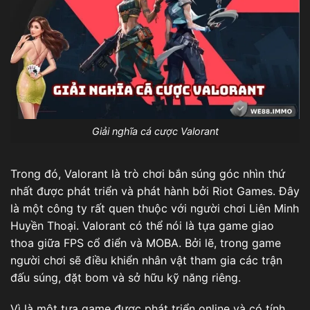
Giải nghĩa cá cược Valorant
Trong đó, Valorant là trò chơi bắn súng góc nhìn thứ
nhất được phát triển và phát hành bởi Riot Games. Đây
là một công ty rất quen thuộc với người chơi Liên Minh
Huyền Thoại. Valorant có thể nói là tựa game giao
thoa giữa FPS cổ điển và MOBA. Bởi lẽ, trong game
người chơi sẽ điều khiển nhân vật tham gia các trận
đấu súng, đặt bom và sở hữu kỹ năng riêng.
Vì là một tựa game được phát triển online và có tính