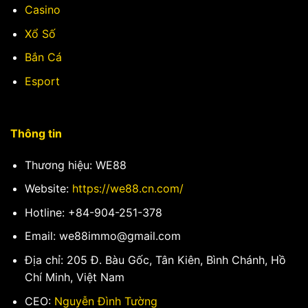
Casino
Xổ Số
Bắn Cá
Esport
Thông tin
Thương hiệu: WE88
Website:
https://we88.cn.com/
Hotline: +84-904-251-378
Email:
we88immo@gmail.com
Địa chỉ: 205 Đ. Bàu Gốc, Tân Kiên, Bình Chánh, Hồ
Chí Minh, Việt Nam
CEO:
Nguyễn Đình Tường