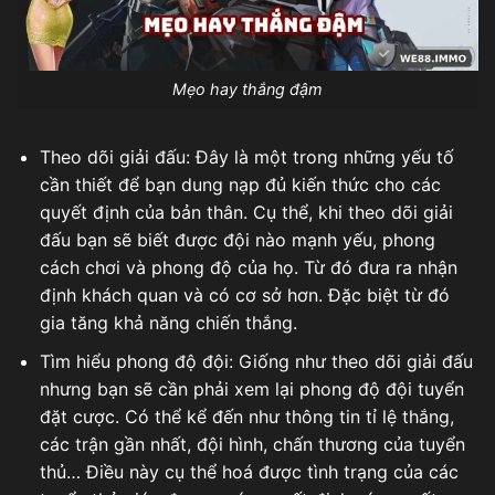
Mẹo hay thắng đậm
Theo dõi giải đấu: Đây là một trong những yếu tố
cần thiết để bạn dung nạp đủ kiến thức cho các
quyết định của bản thân. Cụ thể, khi theo dõi giải
đấu bạn sẽ biết được đội nào mạnh yếu, phong
cách chơi và phong độ của họ. Từ đó đưa ra nhận
định khách quan và có cơ sở hơn. Đặc biệt từ đó
gia tăng khả năng chiến thắng.
Tìm hiểu phong độ đội: Giống như theo dõi giải đấu
nhưng bạn sẽ cần phải xem lại phong độ đội tuyển
đặt cược. Có thể kể đến như thông tin tỉ lệ thắng,
các trận gần nhất, đội hình, chấn thương của tuyển
thủ… Điều này cụ thể hoá được tình trạng của các