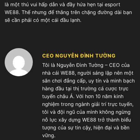
là một thú vui hấp dẫn và đầy hứa hẹn tại esport
WE88. Thế nhưng để thắng trên chặng đường dài bạn
sẽ cần phải có một cái đầu lạnh.
CEO NGUYỄN ĐÌNH TƯỜNG
Tôi là Nguyễn Đình Tường – CEO của
nhà cái WE88, người sáng lập nên một
sân chơi đẳng cấp, uy tín và minh bạch
hàng đầu tại thị trường cá cược trực
tuyến châu Á. Với hơn 10 năm kinh
nghiệm trong ngành giải trí trực tuyến,
tôi và đội ngũ của mình không ngừng
nỗ lực xây dựng WE88 trở thành biểu
tượng của sự tin cậy, hiện đại và bền
vững.