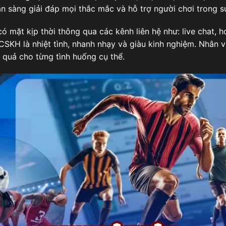
n sàng giải đáp mọi thắc mắc và hỗ trợ người chơi trong su
ó mặt kịp thời thông qua các kênh liên hệ như: live chat, h
CSKH là nhiệt tình, nhanh nhạy và giàu kinh nghiệm. Nhân v
u quả cho từng tình huống cụ thể.