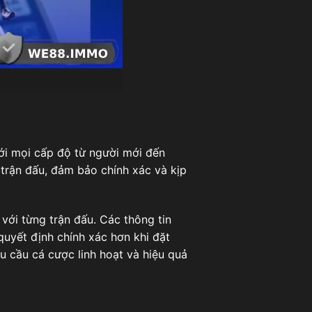
với mọi cấp độ từ người mới đến
 trận đấu, đảm bảo chính xác và kịp
với từng trận đấu. Các thông tin
quyết định chính xác hơn khi đặt
hu cầu cá cược linh hoạt và hiệu quả