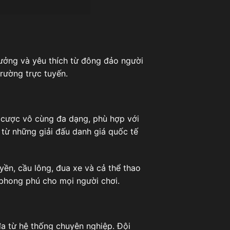
tưởng và yêu thích từ đông đảo người
trường trực tuyến.
á cược vô cùng đa dạng, phù hợp với
i từ những giải đấu danh giá quốc tế
ền, cầu lông, đua xe và cả thể thao
m phong phú cho mọi người chơi.
đa từ hệ thống chuyên nghiệp. Đội