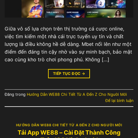
Giữa vô số lựa chọn trên thị trường cá cược online,
việc tìm kiếm một nhà cái trực tuyến uy tín và chất
lượng là điều không hề dễ dàng. Mbet nổi lên như một
điểm đến đáng tin cậy nhờ vào sự minh bạch, bảo mật
cao cùng kho trò chơi phong phú. Không […]
TIẾP TỤC ĐỌC
→
Đăng trong
Hướng Dẫn WE88 Chi Tiết Từ A Đến Z Cho Người Mới
Để lại bình luận
HƯỚNG DẪN WE88 CHI TIẾT TỪ A ĐẾN Z CHO NGƯỜI MỚI
Tải App WE88 – Cài Đặt Thành Công