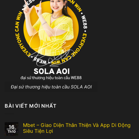
Đại sứ thương hiệu toàn cầu SOLA AOI
BÀI VIẾT MỚI NHẤT
Mbet – Giao Diện Thân Thiện Và App Di Động
16
Siêu Tiện Lợi
Th10