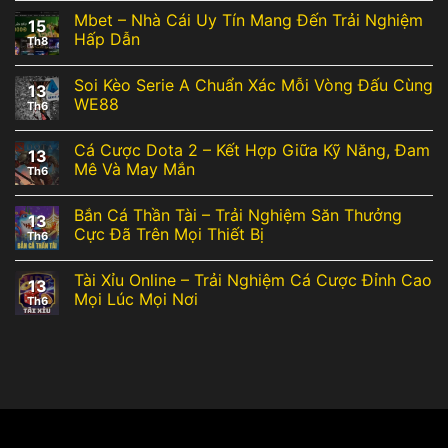
Mbet – Nhà Cái Uy Tín Mang Đến Trải Nghiệm
15
Hấp Dẫn
Th8
Soi Kèo Serie A Chuẩn Xác Mỗi Vòng Đấu Cùng
13
WE88
Th6
Cá Cược Dota 2 – Kết Hợp Giữa Kỹ Năng, Đam
13
Mê Và May Mắn
Th6
Bắn Cá Thần Tài – Trải Nghiệm Săn Thưởng
13
Cực Đã Trên Mọi Thiết Bị
Th6
Tài Xỉu Online – Trải Nghiệm Cá Cược Đỉnh Cao
13
Mọi Lúc Mọi Nơi
Th6