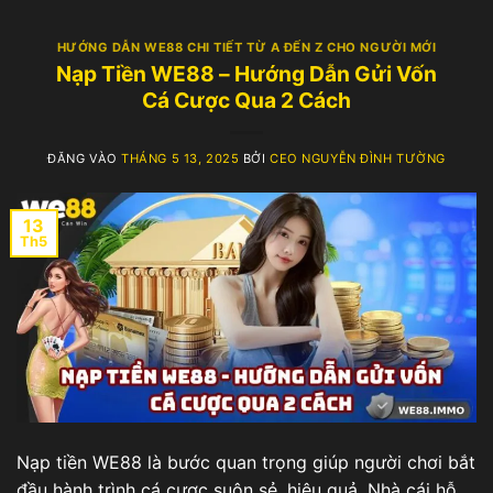
HƯỚNG DẪN WE88 CHI TIẾT TỪ A ĐẾN Z CHO NGƯỜI MỚI
Nạp Tiền WE88 – Hướng Dẫn Gửi Vốn
Cá Cược Qua 2 Cách
ĐĂNG VÀO
THÁNG 5 13, 2025
BỞI
CEO NGUYỄN ĐÌNH TƯỜNG
13
Th5
Nạp tiền WE88 là bước quan trọng giúp người chơi bắt
đầu hành trình cá cược suôn sẻ, hiệu quả. Nhà cái hỗ