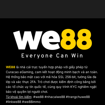
WE88
là nhà cái trực tuyến hợp pháp với giấy phép từ
Curacao eGaming, cam kết hoạt động minh bạch và an toàn.
Hệ thống bảo mật cao với mã hóa SSL 256‑bit, tường lửa đa
lớp và xác thực 2FA. Trò chơi được kiểm định công bằng bởi
các tổ chức uy tín quốc tế, cùng quy trình KYC nghiêm ngặt
bảo vệ quyền lợi người chơi.
Từ khoá tìm kiếm
: #we88 #nhacaiwe88 #trangchuwe88
#linkwe88 #we88immo