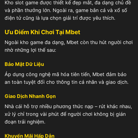
Kho slot game được thiết kế đẹp mắt, đa dạng chủ đề
và phần thưởng lớn. Ngoài ra, game bắn cá và xổ số
điện tử cũng là lựa chọn giải trí được yêu thích.
Ưu Điểm Khi Chơi Tại Mbet
Ngoài kho game đa dạng, Mbet còn thu hút người chơi
nhờ những lợi thế sau:
Bảo Mật Dữ Liệu
Áp dụng công nghệ mã hóa tiên tiến, Mbet đảm bảo
an toàn tuyệt đối cho thông tin cá nhân và giao dịch.
Giao Dịch Nhanh Gọn
Nhà cái hỗ trợ nhiều phương thức nạp – rút khác nhau,
xử lý chỉ trong vài phút để người chơi không bị gián
đoạn trải nghiệm.
Khuyến Mãi Hấp Dẫn