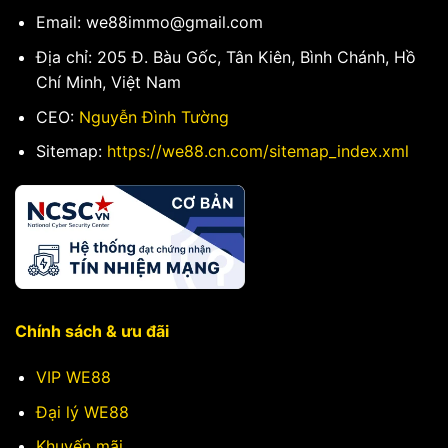
Email:
we88immo@gmail.com
Địa chỉ: 205 Đ. Bàu Gốc, Tân Kiên, Bình Chánh, Hồ
Chí Minh, Việt Nam
CEO:
Nguyễn Đình Tường
Sitemap:
https://we88.cn.com/sitemap_index.xml
Chính sách & ưu đãi
VIP WE88
Đại lý WE88
Khuyến mãi