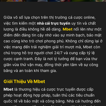
Giữa vô số lựa chọn trên thị trường cá cược online,
việc tìm kiếm một
nhà cái trực tuyến
uy tín và chất
lượng là điều không hề dễ dàng.
Mbet
nổi lên như một
điểm đến đáng tin cậy nhờ vào sự minh bạch, bảo mật
cao cùng kho trò chơi phong phú. Không chỉ dừng lại ở
việc mang đến trải nghiệm giải trí mượt mà, Mbet còn
chú trọng hỗ trợ người chơi 24/7 và cung cấp tỷ lệ
cược cạnh tranh. Đây là nơi lý tưởng để bạn vừa thư
giãn vừa thử vận may, đồng thời yên tâm về sự công
bằng và an toàn khi tham gia.
Giới Thiệu Về Mbet
Mbet
là thương hiệu cá cược trực tuyến được cấp
phép hoạt động hợp pháp, tuân thủ các tiêu chuẩn
quốc tế về bảo mật và công bằng. Nhà cái hướng đến