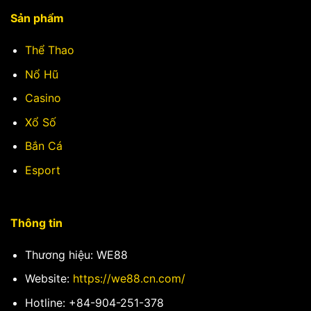
Sản phẩm
Thể Thao
Nổ Hũ
Casino
Xổ Số
Bắn Cá
Esport
Thông tin
Thương hiệu: WE88
Website:
https://we88.cn.com/
Hotline: +84-904-251-378