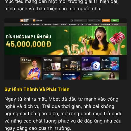
mục tiêu mang đến một môi trường giải trí hiện đại,
minh bạch và thân thiện cho mọi người chơi.
Sự Hình Thành Và Phát Triển
Ngay từ khi ra mắt, Mbet đã đầu tư mạnh vào công
nghệ và dịch vụ. Trải qua thời gian, nhà cái không
ngừng cải tiến giao diện, mở rộng danh mục trò chơi
và nâng cao chất lượng phục vụ để đáp ứng nhu cầu
ngày càng cao của thị trường.