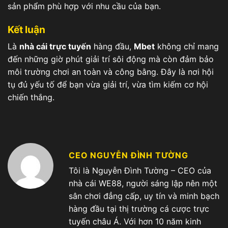
sản phẩm phù hợp với nhu cầu của bạn.
Kết luận
Là
nhà cái trực tuyến
hàng đầu,
Mbet
không chỉ mang
đến những giờ phút giải trí sôi động mà còn đảm bảo
môi trường chơi an toàn và công bằng. Đây là nơi hội
tụ đủ yếu tố để bạn vừa giải trí, vừa tìm kiếm cơ hội
chiến thắng.
CEO NGUYỄN ĐÌNH TƯỜNG
Tôi là Nguyễn Đình Tường – CEO của
nhà cái WE88, người sáng lập nên một
sân chơi đẳng cấp, uy tín và minh bạch
hàng đầu tại thị trường cá cược trực
tuyến châu Á. Với hơn 10 năm kinh