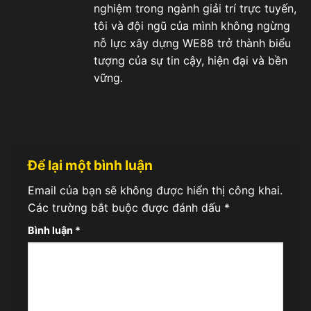
nghiệm trong ngành giải trí trực tuyến,
tôi và đội ngũ của mình không ngừng
nỗ lực xây dựng WE88 trở thành biểu
tượng của sự tin cậy, hiện đại và bền
vững.
Để lại một bình luận
Email của bạn sẽ không được hiển thị công khai.
Các trường bắt buộc được đánh dấu
*
Bình luận
*