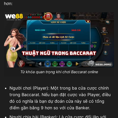
hơn:
Từ khóa quan trọng khi chơi Baccarat online
Người chơi (Player): Một trong ba cửa cược chính
trong Baccarat. Nếu bạn đặt cược vào Player, điều
đó có nghĩa là bạn dự đoán cửa này sẽ có tổng
điểm gần bằng 9 hơn so với cửa Banker.
Người chia bài (Banker): Là cửa cược đối lập với