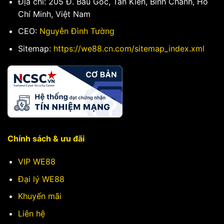
Địa chỉ: 205 Đ. Bàu Gốc, Tân Kiên, Bình Chánh, Hồ
Chí Minh, Việt Nam
CEO:
Nguyễn Đình Tường
Sitemap:
https://we88.cn.com/sitemap_index.xml
Chính sách & ưu đãi
VIP WE88
Đại lý WE88
Khuyến mãi
Liên hệ