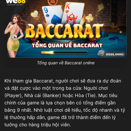
Tổng quan về Baccarat online
Khi tham gia Baccarat, người chơi sẽ đưa ra dự đoán
và đặt cược vào một trong ba cửa: Người chơi
(Player), Nhà cái (Banker) hoặc Hòa (Tie). Mục tiêu
chính của game là lựa chọn bên có tổng điểm gần
bằng 9 nhất. Nhờ luật chơi dễ hiểu, tốc độ nhanh và tỷ
lệ thưởng hấp dẫn, game đã trở thành điểm đến lý
tưởng cho hàng triệu hội viên.