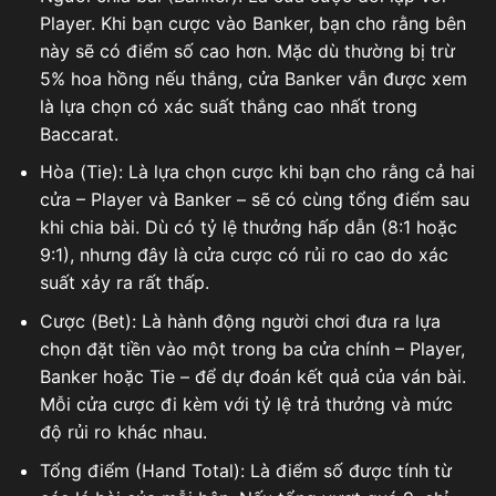
Player. Khi bạn cược vào Banker, bạn cho rằng bên
này sẽ có điểm số cao hơn. Mặc dù thường bị trừ
5% hoa hồng nếu thắng, cửa Banker vẫn được xem
là lựa chọn có xác suất thắng cao nhất trong
Baccarat.
Hòa (Tie): Là lựa chọn cược khi bạn cho rằng cả hai
cửa – Player và Banker – sẽ có cùng tổng điểm sau
khi chia bài. Dù có tỷ lệ thưởng hấp dẫn (8:1 hoặc
9:1), nhưng đây là cửa cược có rủi ro cao do xác
suất xảy ra rất thấp.
Cược (Bet): Là hành động người chơi đưa ra lựa
chọn đặt tiền vào một trong ba cửa chính – Player,
Banker hoặc Tie – để dự đoán kết quả của ván bài.
Mỗi cửa cược đi kèm với tỷ lệ trả thưởng và mức
độ rủi ro khác nhau.
Tổng điểm (Hand Total): Là điểm số được tính từ