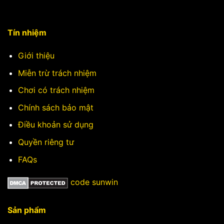
Tín nhiệm
Giới thiệu
Miễn trừ trách nhiệm
Chơi có trách nhiệm
Chính sách bảo mật
Điều khoản sử dụng
Quyền riêng tư
FAQs
code sunwin
Sản phẩm