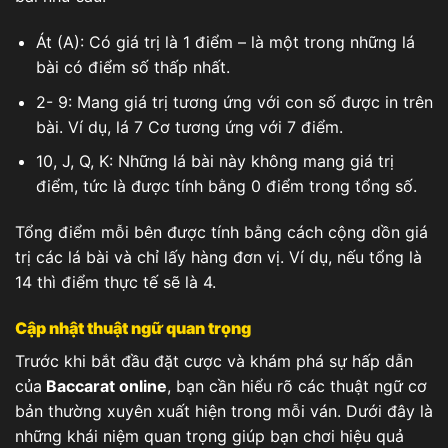
Át (A): Có giá trị là 1 điểm – là một trong những lá
bài có điểm số thấp nhất.
2- 9: Mang giá trị tương ứng với con số được in trên
bài. Ví dụ, lá 7 Cơ tương ứng với 7 điểm.
10, J, Q, K: Những lá bài này không mang giá trị
điểm, tức là được tính bằng 0 điểm trong tổng số.
Tổng điểm mỗi bên được tính bằng cách cộng dồn giá
trị các lá bài và chỉ lấy hàng đơn vị. Ví dụ, nếu tổng là
14 thì điểm thực tế sẽ là 4.
Cập nhật thuật ngữ quan trọng
Trước khi bắt đầu đặt cược và khám phá sự hấp dẫn
của
Baccarat online
, bạn cần hiểu rõ các thuật ngữ cơ
bản thường xuyên xuất hiện trong mỗi ván. Dưới đây là
những khái niệm quan trọng giúp bạn chơi hiệu quả