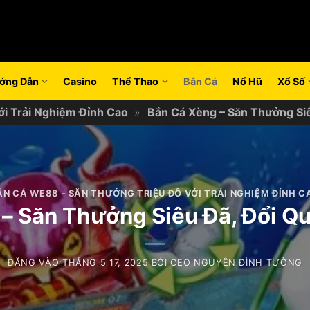
ớng Dẫn
Casino
Thể Thao
Bắn Cá
Nổ Hũ
Xổ Số
i Trải Nghiệm Đỉnh Cao
»
Bắn Cá Xèng – Săn Thưởng Si
ẮN CÁ WE88 - SĂN THƯỞNG TRIỆU ĐÔ VỚI TRẢI NGHIỆM ĐỈNH C
 – Săn Thưởng Siêu Đã, Đổi Q
ĐĂNG VÀO
THÁNG 5 17, 2025
BỞI
CEO NGUYỄN ĐÌNH TƯỜNG