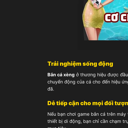
Trải nghiệm sống động
Bắn cá xèng
ở thương hiệu được đầu
chuyển động của cá cho đến hiệu ứng
đã.
Dễ tiếp cận cho mọi đối tượ
Nếu bạn chơi game bắn cá trên máy t
thiết bị di động, bạn chỉ cần chạm t