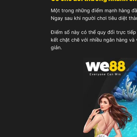
Một trong những điểm mạnh hàng đ
Ngay sau khi người chơi tiêu diệt t
Điểm số này có thể quy đổi trực tiếp
kết chặt chẽ với nhiều ngân hàng và 
giản.