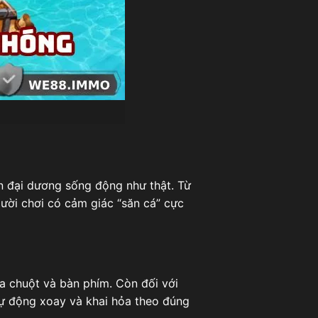
 đại dương sống động như thật. Từ
gười chơi có cảm giác “săn cá” cực
ữa chuột và bàn phím. Còn đối với
 tự động xoay và khai hỏa theo đúng