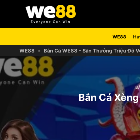
Bỏ
qua
nội
dung
WE88
Hư
WE88
»
Bắn Cá WE88 - Săn Thưởng Triệu Đô Vớ
B
Bắn Cá Xèng