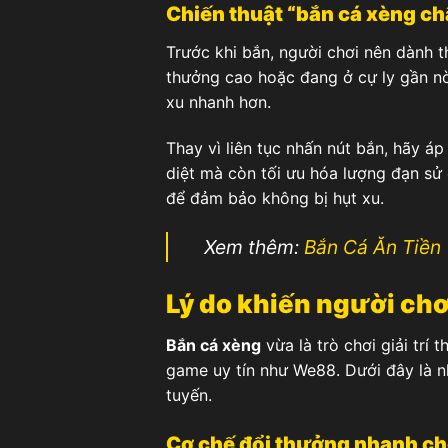
Chiến thuật “bắn cá xèng c
Trước khi bắn, người chơi nên dành th
thưởng cao hoặc đang ở cự ly gần nò
xu nhanh hơn.
Thay vì liên tục nhấn nút bắn, hãy á
diệt mà còn tối ưu hóa lượng đạn sử
để đảm bảo không bị hụt xu.
Xem thêm:
Bắn Cá Ăn Tiền
Lý do khiến người chơ
Bắn cá xèng
vừa là trò chơi giải trí
game uy tín như We88. Dưới đây là nh
tuyến.
Cơ chế đổi thưởng nhanh c