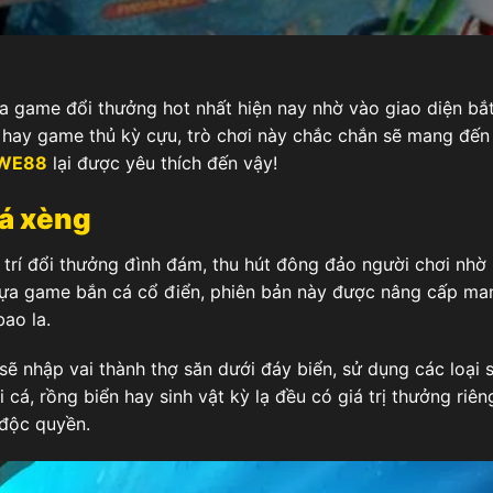
 game đổi thưởng hot nhất hiện nay nhờ vào giao diện bắt
ủ hay game thủ kỳ cựu, trò chơi này chắc chắn sẽ mang đến 
 WE88
lại được yêu thích đến vậy!
á xèng
i trí đổi thưởng đình đám, thu hút đông đảo người chơi nhờ
 tựa game bắn cá cổ điển, phiên bản này được nâng cấp ma
ao la.
ẽ nhập vai thành thợ săn dưới đáy biển, sử dụng các loại s
i cá, rồng biển hay sinh vật kỳ lạ đều có giá trị thưởng riê
 độc quyền.